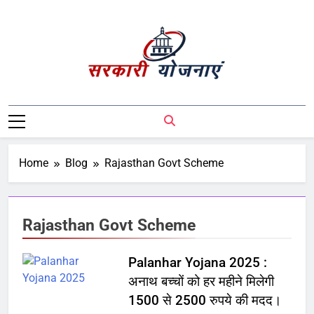
Sarkari Yojnaye
Sarkari Yojnaye | Government Schemes |
सरकारी योजनाएं | Central Government
Schemes | State Government Schemes |
PM Modi Yojna | Pradhanmantri Yojna |
Home
Blog
Rajasthan Govt Scheme
PM Modi Schemes | Place To Find All The
Central And State Government Schemes
On A Single Place
Rajasthan Govt Scheme
Palanhar Yojana 2025 :
अनाथ बच्चों को हर महीने मिलेगी
1500 से 2500 रुपये की मदद।