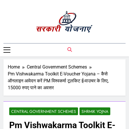
Sarkari Yojnaye
Sarkari Yojnaye | Government Schemes |
सरकारी योजनाएं | Central Government
Schemes | State Government Schemes |
PM Modi Yojna | Pradhanmantri Yojna |
Home
Central Government Schemes
PM Modi Schemes | Place To Find All The
Pm Vishwakarma Toolkit E-Voucher Yojana – कैसे
Central And State Government Schemes
ऑनलाइन आवेदन करें PM विश्वकर्मा टूलकिट ई-वाउचर के लिए,
On A Single Place
15000 रुपए पाने का अवसर
CENTRAL GOVERNMENT SCHEMES
SHRMIK YOJNA
Pm Vishwakarma Toolkit E-