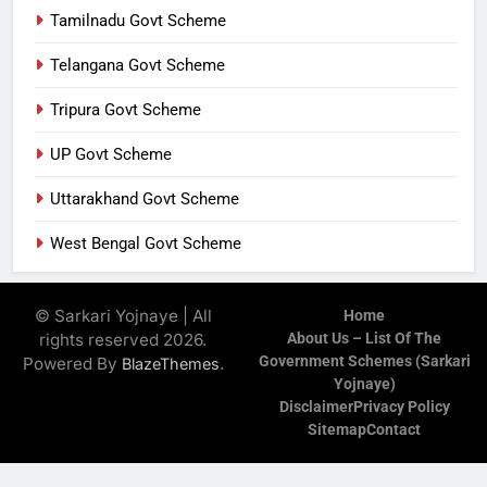
Tamilnadu Govt Scheme
Telangana Govt Scheme
Tripura Govt Scheme
UP Govt Scheme
Uttarakhand Govt Scheme
West Bengal Govt Scheme
© Sarkari Yojnaye | All
Home
rights reserved 2026.
About Us – List Of The
Government Schemes (Sarkari
Powered By
.
BlazeThemes
Yojnaye)
Disclaimer
Privacy Policy
Sitemap
Contact