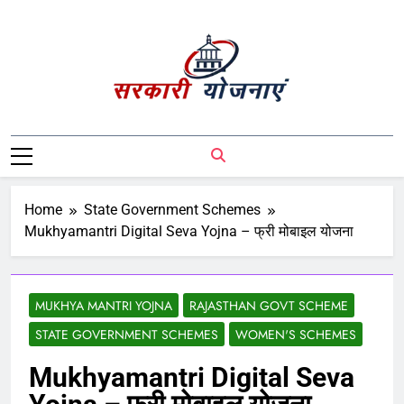
Sarkari Yojnaye
Sarkari Yojnaye | Government Schemes |
सरकारी योजनाएं | Central Government
Schemes | State Government Schemes |
PM Modi Yojna | Pradhanmantri Yojna |
Home
State Government Schemes
PM Modi Schemes | Place To Find All The
Mukhyamantri Digital Seva Yojna – फ्री मोबाइल योजना
Central And State Government Schemes
On A Single Place
MUKHYA MANTRI YOJNA
RAJASTHAN GOVT SCHEME
STATE GOVERNMENT SCHEMES
WOMEN'S SCHEMES
Mukhyamantri Digital Seva