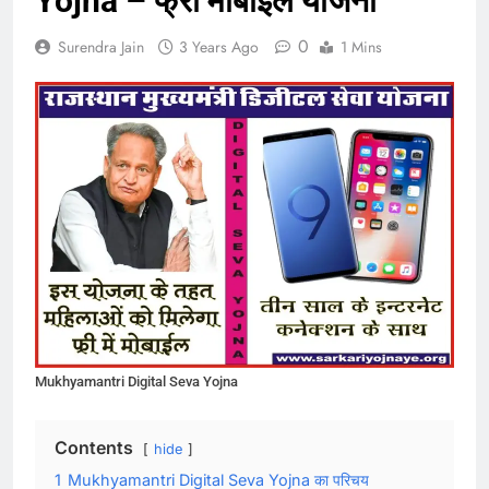
Yojna – फ्री मोबाइल योजना
0
Surendra Jain
3 Years Ago
1 Mins
Mukhyamantri Digital Seva Yojna
Contents
hide
1
Mukhyamantri Digital Seva Yojna का परिचय