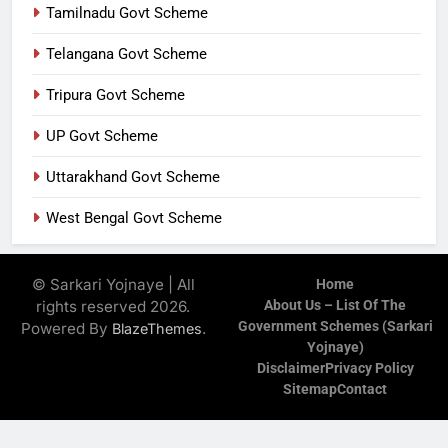
Tamilnadu Govt Scheme
Telangana Govt Scheme
Tripura Govt Scheme
UP Govt Scheme
Uttarakhand Govt Scheme
West Bengal Govt Scheme
© Sarkari Yojnaye | All
Home
rights reserved 2026.
About Us – List Of The
Government Schemes (Sarkari
Powered By
.
BlazeThemes
Yojnaye)
Disclaimer
Privacy Policy
Sitemap
Contact