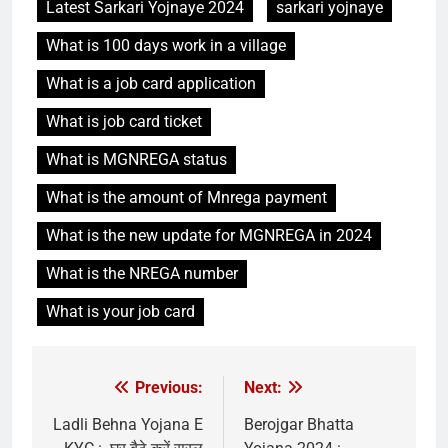
Latest Sarkari Yojnaye 2024
sarkari yojnaye
What is 100 days work in a village
What is a job card application
What is job card ticket
What is MGNREGA status
What is the amount of Mnrega payment
What is the new update for MGNREGA in 2024
What is the NREGA number
What is your job card
Previous:
Next:
Ladli Behna Yojana E
Berojgar Bhatta