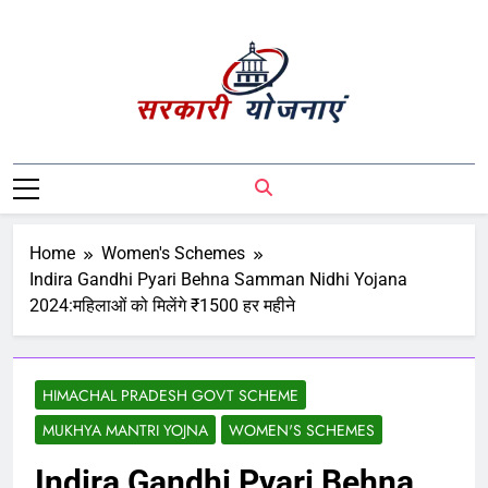
Sarkari Yojnaye
Sarkari Yojnaye | Government Schemes |
सरकारी योजनाएं | Central Government
Schemes | State Government Schemes |
PM Modi Yojna | Pradhanmantri Yojna |
Home
Women's Schemes
PM Modi Schemes | Place To Find All The
Indira Gandhi Pyari Behna Samman Nidhi Yojana
Central And State Government Schemes
2024:महिलाओं को मिलेंगे ₹1500 हर महीने
On A Single Place
HIMACHAL PRADESH GOVT SCHEME
MUKHYA MANTRI YOJNA
WOMEN'S SCHEMES
Indira Gandhi Pyari Behna