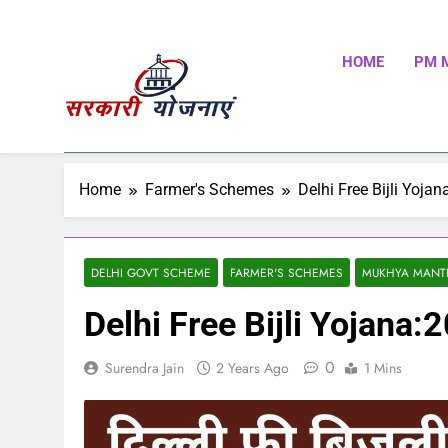
HOME
PM 
Sarkari Yojnaye
Sarkari Yojnaye | Government Schemes | सरकारी योजन
Schemes | Place To Find All The Central And State 
Home
Farmer's Schemes
Delhi Free Bijli Yojan
DELHI GOVT SCHEME
FARMER'S SCHEMES
MUKHYA MANTR
Delhi Free Bijli Yojana:2
0
Surendra Jain
2 Years Ago
1 Mins