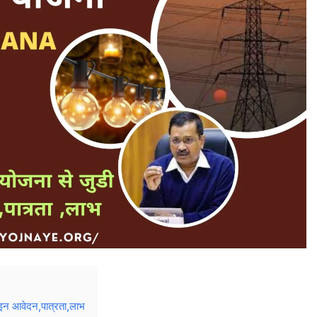
इन आवेदन,पात्रता,लाभ