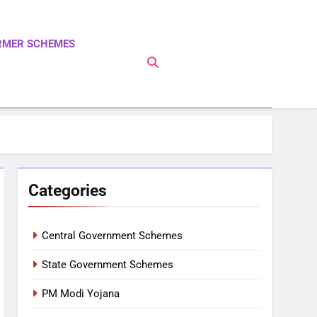
RMER SCHEMES
 PM Modi Yojna | Pradhanmantri Yojna | PM Modi
Categories
Central Government Schemes
State Government Schemes
PM Modi Yojana