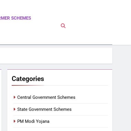
RMER SCHEMES
 PM Modi Yojna | Pradhanmantri Yojna | PM Modi
Categories
Central Government Schemes
State Government Schemes
PM Modi Yojana