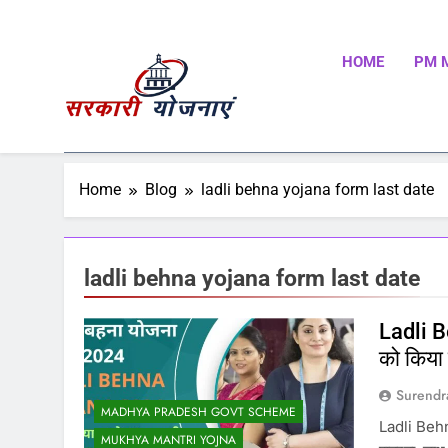
HOME
PM 
Sarkari Yojnaye
Sarkari Yojnaye | Government Schemes | सरकारी योजन
Schemes | Place To Find All The Central And State 
Home
Blog
ladli behna yojana form last date
ladli behna yojana form last date
Ladli 
को किया 
Surendr
MADHYA PRADESH GOVT SCHEME
Ladli Behn
MUKHYA MANTRI YOJNA