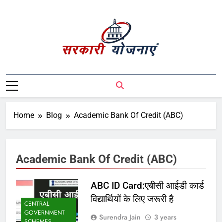
Sarkari Yojnaye
Sarkari Yojnaye | Government Schemes |
सरकारी योजनाएं | Central Government
Schemes | State Government Schemes |
PM Modi Yojna | Pradhanmantri Yojna |
Home
Blog
Academic Bank Of Credit (ABC)
PM Modi Schemes | Place To Find All The
Central And State Government Schemes
On A Single Place
Academic Bank Of Credit (ABC)
ABC ID Card:एबीसी आईडी कार्ड
विद्यार्थियों के लिए जरूरी है
CENTRAL
GOVERNMENT
Surendra Jain
3 years
SCHEMES