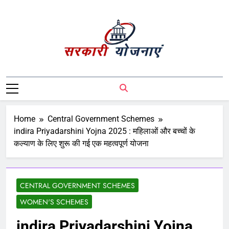
Sarkari Yojnaye
Sarkari Yojnaye | Government Schemes |
सरकारी योजनाएं | Central Government
Schemes | State Government Schemes |
PM Modi Yojna | Pradhanmantri Yojna |
Home
Central Government Schemes
PM Modi Schemes | Place To Find All The
indira Priyadarshini Yojna 2025 : महिलाओं और बच्चों के
Central And State Government Schemes
कल्याण के लिए शुरू की गई एक महत्वपूर्ण योजना
On A Single Place
CENTRAL GOVERNMENT SCHEMES
WOMEN'S SCHEMES
indira Priyadarshini Yojna