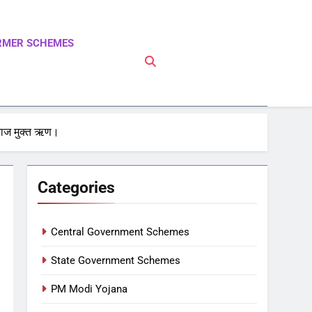
RMER SCHEMES
 PM Modi Yojna | Pradhanmantri Yojna | PM Modi
्याज मुक्त ऋण।
Categories
Central Government Schemes
State Government Schemes
PM Modi Yojana