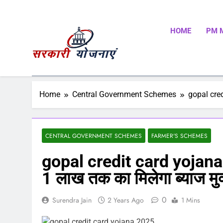
HOME
PM 
Sarkari Yojnaye
Sarkari Yojnaye | Government Schemes | सरकारी योजन
Schemes | Place To Find All The Central And State 
Home
Central Government Schemes
gopal cred
CENTRAL GOVERNMENT SCHEMES
FARMER'S SCHEMES
gopal credit card yojana 2
1 लाख तक का मिलेगा ब्याज म
0
Surendra Jain
2 Years Ago
1 Mins