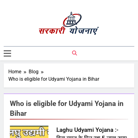
Sarkari Yojnaye
Sarkari Yojnaye | Government Schemes |
सरकारी योजनाएं | Central Government
Schemes | State Government Schemes |
PM Modi Yojna | Pradhanmantri Yojna |
Home
Blog
PM Modi Schemes | Place To Find All The
Who is eligible for Udyami Yojana in Bihar
Central And State Government Schemes
On A Single Place
Who is eligible for Udyami Yojana in
Bihar
Laghu Udyami Yojana :-