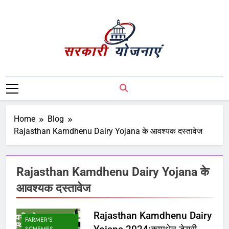
Sarkari Yojnaye
Sarkari Yojnaye | Government Schemes |
सरकारी योजनाएं | Central Government
Schemes | State Government Schemes |
PM Modi Yojna | Pradhanmantri Yojna |
Home
Blog
PM Modi Schemes | Place To Find All The
Rajasthan Kamdhenu Dairy Yojana के आवश्यक दस्तावेज
Central And State Government Schemes
On A Single Place
Rajasthan Kamdhenu Dairy Yojana के
आवश्यक दस्तावेज
Rajasthan Kamdhenu Dairy
FARMER'S