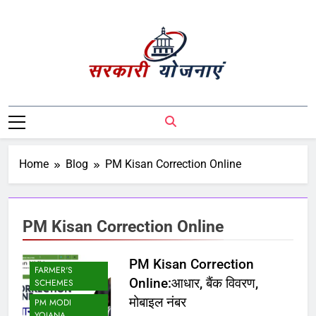
Sarkari Yojnaye
Sarkari Yojnaye | Government Schemes |
सरकारी योजनाएं | Central Government
Schemes | State Government Schemes |
PM Modi Yojna | Pradhanmantri Yojna |
Home
Blog
PM Kisan Correction Online
PM Modi Schemes | Place To Find All The
Central And State Government Schemes
On A Single Place
PM Kisan Correction Online
PM Kisan Correction
FARMER'S
Online:आधार, बैंक विवरण,
SCHEMES
मोबाइल नंबर
PM MODI
YOJANA