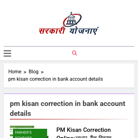
Sarkari Yojnaye
Sarkari Yojnaye | Government Schemes |
सरकारी योजनाएं | Central Government
Schemes | State Government Schemes |
PM Modi Yojna | Pradhanmantri Yojna |
Home
Blog
PM Modi Schemes | Place To Find All The
pm kisan correction in bank account details
Central And State Government Schemes
On A Single Place
pm kisan correction in bank account
details
PM Kisan Correction
FARMER'S