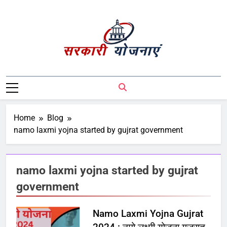
Sarkari Yojnaye
Sarkari Yojnaye | Government Schemes |
सरकारी योजनाएं | Central Government
Schemes | State Government Schemes |
PM Modi Yojna | Pradhanmantri Yojna |
Home
Blog
PM Modi Schemes | Place To Find All The
namo laxmi yojna started by gujrat government
Central And State Government Schemes
On A Single Place
namo laxmi yojna started by gujrat
government
Namo Laxmi Yojna Gujrat