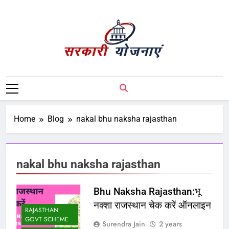
Sarkari Yojnaye
Sarkari Yojnaye | Government Schemes |
सरकारी योजनाएं | Central Government
Schemes | State Government Schemes |
PM Modi Yojna | Pradhanmantri Yojna |
Home
Blog
nakal bhu naksha rajasthan
PM Modi Schemes | Place To Find All The
Central And State Government Schemes
On A Single Place
nakal bhu naksha rajasthan
Bhu Naksha Rajasthan:भू
नक्शा राजस्थान चेक करें ऑनलाइन
RAJASTHAN
GOVT SCHEME
Surendra Jain
2 years