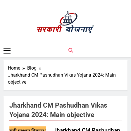
Sarkari Yojnaye
Sarkari Yojnaye | Government Schemes |
सरकारी योजनाएं | Central Government
Schemes | State Government Schemes |
PM Modi Yojna | Pradhanmantri Yojna |
Home
Blog
PM Modi Schemes | Place To Find All The
Jharkhand CM Pashudhan Vikas Yojana 2024: Main
Central And State Government Schemes
objective
On A Single Place
Jharkhand CM Pashudhan Vikas
Yojana 2024: Main objective
Jharkhand CM Pashudhan