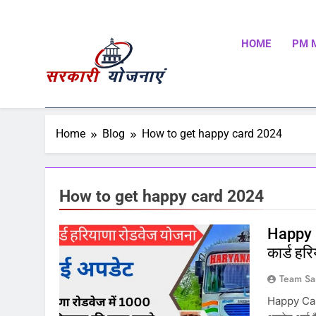
HOME
PM 
Sarkari Yojnaye
Sarkari Yojnaye | Government Schemes | सरकारी योजन
Schemes | Place To Find All The Central And State 
Home
Blog
How to get happy card 2024
How to get happy card 2024
Happy 
कार्ड हर
Team Sa
Happy Card