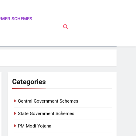
RMER SCHEMES
 PM Modi Yojna | Pradhanmantri Yojna | PM Modi
Categories
Central Government Schemes
State Government Schemes
PM Modi Yojana