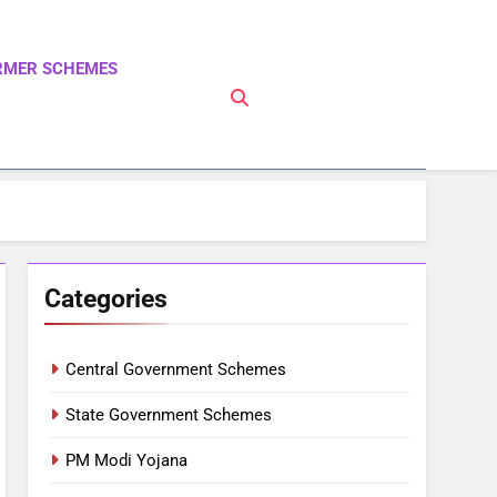
RMER SCHEMES
 PM Modi Yojna | Pradhanmantri Yojna | PM Modi
Categories
Central Government Schemes
State Government Schemes
PM Modi Yojana