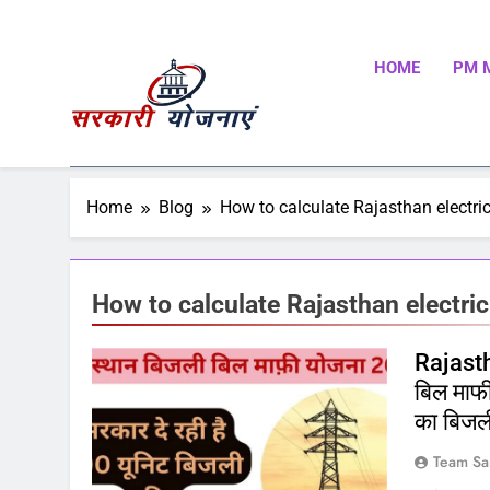
HOME
PM 
Sarkari Yojnaye
Sarkari Yojnaye | Government Schemes | सरकारी योजन
Schemes | Place To Find All The Central And State 
Home
Blog
How to calculate Rajasthan electrici
How to calculate Rajasthan electrici
Rajasth
बिल माफी
का बिजली
Team Sa