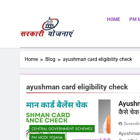
HOME
PM 
Sarkari Yojnaye
Sarkari Yojnaye | Government Schemes | सरकारी योजन
Schemes | Place To Find All The Central And State 
Home
Blog
ayushman card eligibility check
ayushman card eligibility check
Ayushma
कैसे चेक 
Surendr
CENTRAL GOVERNMENT SCHEMES
Ayushman C
PM MODI YOJANA