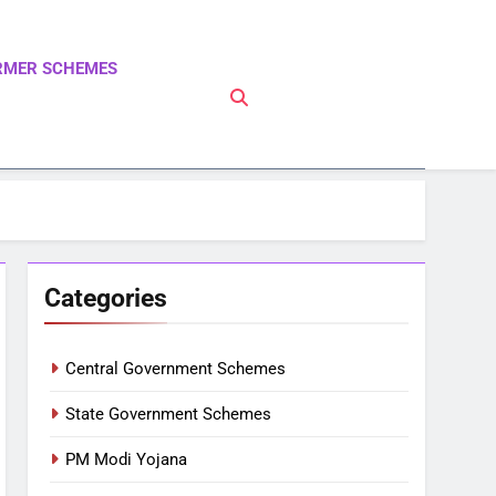
RMER SCHEMES
 PM Modi Yojna | Pradhanmantri Yojna | PM Modi
Categories
Central Government Schemes
State Government Schemes
PM Modi Yojana