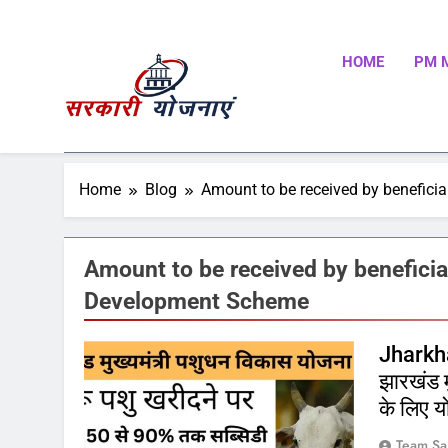
HOME
PM 
Sarkari Yojnaye
Sarkari Yojnaye | Government Schemes | सरकारी योजन
Schemes | Place To Find All The Central And State 
Home
Blog
Amount to be received by benefic
Amount to be received by benefici
Development Scheme
Jharkh
झारखंड म
के लिए 
Team Sa