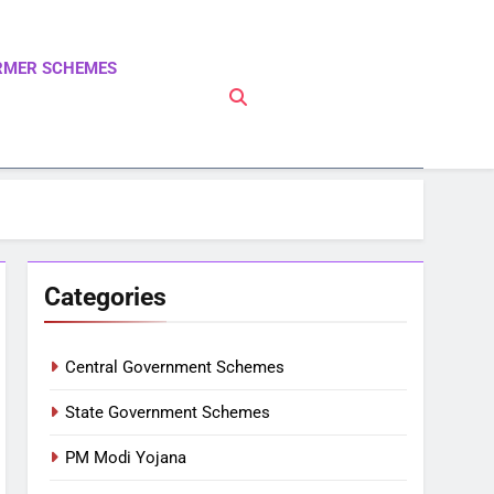
RMER SCHEMES
 PM Modi Yojna | Pradhanmantri Yojna | PM Modi
Categories
Central Government Schemes
State Government Schemes
PM Modi Yojana