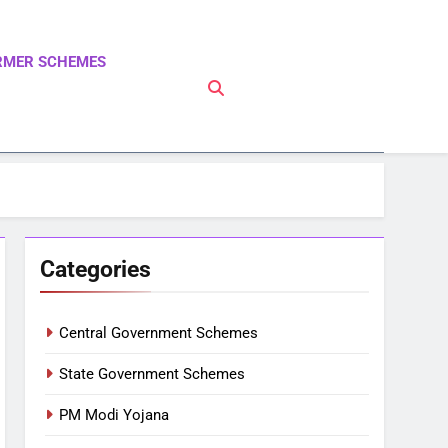
RMER SCHEMES
 PM Modi Yojna | Pradhanmantri Yojna | PM Modi
Categories
Central Government Schemes
State Government Schemes
PM Modi Yojana