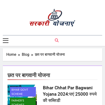
Sarkari Yojnaye
Sarkari Yojnaye | Government Schemes |
सरकारी योजनाएं | Central Government
Schemes | State Government Schemes |
PM Modi Yojna | Pradhanmantri Yojna |
Home
Blog
छत पर बागवानी योजना
PM Modi Schemes | Place To Find All The
Central And State Government Schemes
On A Single Place
छत पर बागवानी योजना
Bihar Chhat Par Bagwani
BIHAR GOVT
Yojana 2024:पाएं 25000 रुपये
SCHEME
की सब्सिडी
FARMER'S
SCHEMES